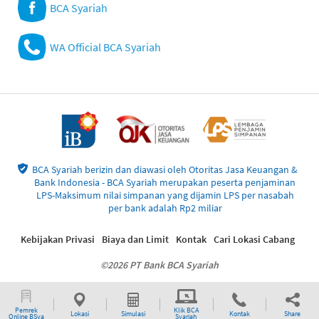
BCA Syariah
WA Official BCA Syariah
BCA Syariah berizin dan diawasi oleh Otoritas Jasa Keuangan &
Bank Indonesia - BCA Syariah merupakan peserta penjaminan
LPS-Maksimum nilai simpanan yang dijamin LPS per nasabah
per bank adalah Rp2 miliar
Kebijakan Privasi
Biaya dan Limit
Kontak
Cari Lokasi Cabang
©2026 PT Bank BCA Syariah
Pemrek
Klik BCA
Lokasi
Simulasi
Kontak
Share
Online BSya
Syariah