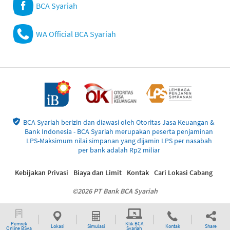
BCA Syariah
WA Official BCA Syariah
BCA Syariah berizin dan diawasi oleh Otoritas Jasa Keuangan &
Bank Indonesia - BCA Syariah merupakan peserta penjaminan
LPS-Maksimum nilai simpanan yang dijamin LPS per nasabah
per bank adalah Rp2 miliar
Kebijakan Privasi
Biaya dan Limit
Kontak
Cari Lokasi Cabang
©2026 PT Bank BCA Syariah
Pemrek
Klik BCA
Lokasi
Simulasi
Kontak
Share
Online BSya
Syariah