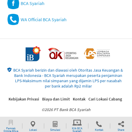
BCA Syariah
WA Official BCA Syariah
BCA Syariah berizin dan diawasi oleh Otoritas Jasa Keuangan &
Bank Indonesia - BCA Syariah merupakan peserta penjaminan
LPS-Maksimum nilai simpanan yang dijamin LPS per nasabah
per bank adalah Rp2 miliar
Kebijakan Privasi
Biaya dan Limit
Kontak
Cari Lokasi Cabang
©2026 PT Bank BCA Syariah
Pemrek
Klik BCA
Lokasi
Simulasi
Kontak
Share
Online BSya
Syariah