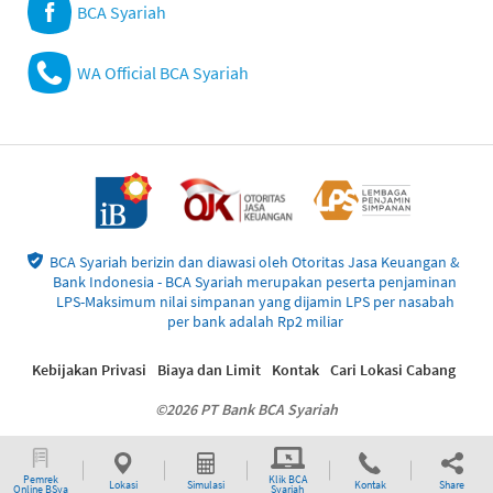
BCA Syariah
WA Official BCA Syariah
BCA Syariah berizin dan diawasi oleh Otoritas Jasa Keuangan &
Bank Indonesia - BCA Syariah merupakan peserta penjaminan
LPS-Maksimum nilai simpanan yang dijamin LPS per nasabah
per bank adalah Rp2 miliar
Kebijakan Privasi
Biaya dan Limit
Kontak
Cari Lokasi Cabang
©2026 PT Bank BCA Syariah
Pemrek
Klik BCA
Lokasi
Simulasi
Kontak
Share
Online BSya
Syariah