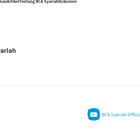
anan
Artikel
Tentang BCA Syariah
Dokumen
ariah
BCA Syariah Offici