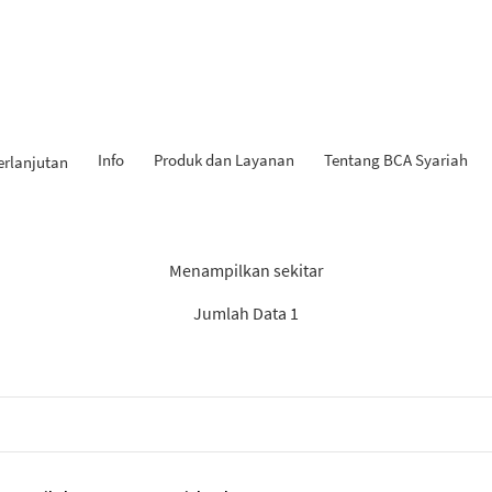
Info
Produk dan Layanan
Tentang BCA Syariah
erlanjutan
l Penemuan: “Berita BCA Sya
Menampilkan sekitar
Jumlah Data 1