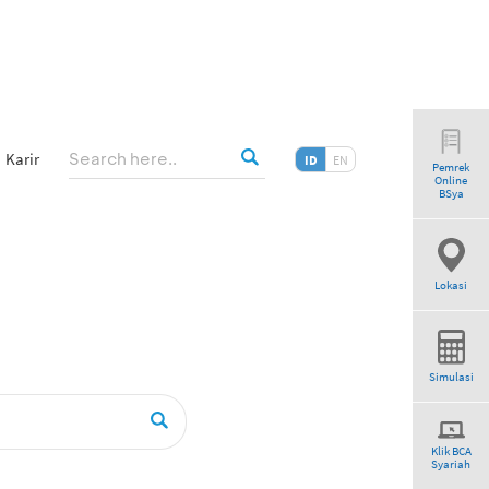
Karir
ID
EN
Pemrek
Online
riah”
BSya
Lokasi
Simulasi
Klik BCA
Syariah