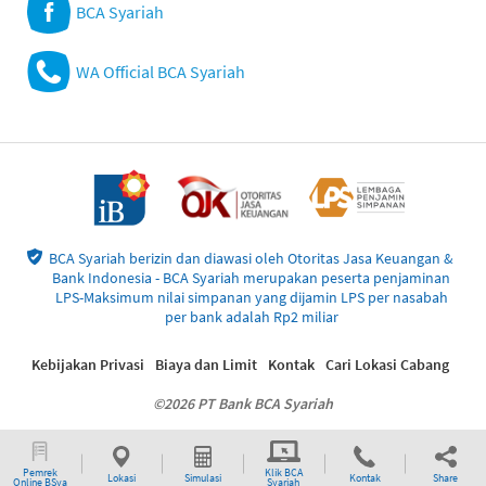
BCA Syariah
WA Official BCA Syariah
BCA Syariah berizin dan diawasi oleh Otoritas Jasa Keuangan &
Bank Indonesia - BCA Syariah merupakan peserta penjaminan
LPS-Maksimum nilai simpanan yang dijamin LPS per nasabah
per bank adalah Rp2 miliar
Kebijakan Privasi
Biaya dan Limit
Kontak
Cari Lokasi Cabang
©2026 PT Bank BCA Syariah
Pemrek
Klik BCA
Lokasi
Simulasi
Kontak
Share
Online BSya
Syariah