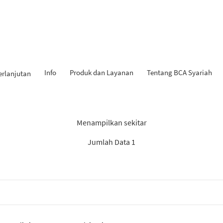
Info
Produk dan Layanan
Tentang BCA Syariah
erlanjutan
l Penemuan: “Berita BCA Sya
Menampilkan sekitar
Jumlah Data 1