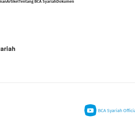
anan
Artikel
Tentang BCA Syariah
Dokumen
ariah
BCA Syariah Offici