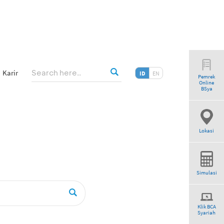
Karir
ID
EN
Pemrek
Online
riah”
BSya
Lokasi
Simulasi
Klik BCA
Syariah