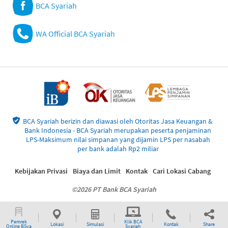
BCA Syariah
WA Official BCA Syariah
BCA Syariah berizin dan diawasi oleh Otoritas Jasa Keuangan &
Bank Indonesia - BCA Syariah merupakan peserta penjaminan
LPS-Maksimum nilai simpanan yang dijamin LPS per nasabah
per bank adalah Rp2 miliar
Kebijakan Privasi
Biaya dan Limit
Kontak
Cari Lokasi Cabang
©2026 PT Bank BCA Syariah
Pemrek
Klik BCA
Lokasi
Simulasi
Kontak
Share
Online BSya
Syariah