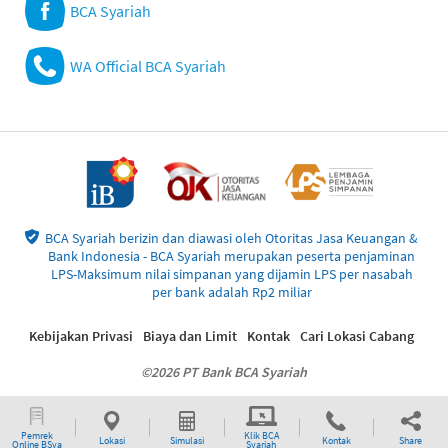
BCA Syariah
WA Official BCA Syariah
BCA Syariah berizin dan diawasi oleh Otoritas Jasa Keuangan &
Bank Indonesia - BCA Syariah merupakan peserta penjaminan
LPS-Maksimum nilai simpanan yang dijamin LPS per nasabah
per bank adalah Rp2 miliar
Kebijakan Privasi
Biaya dan Limit
Kontak
Cari Lokasi Cabang
©2026 PT Bank BCA Syariah
Pemrek
Klik BCA
Lokasi
Simulasi
Kontak
Share
Online BSya
Syariah