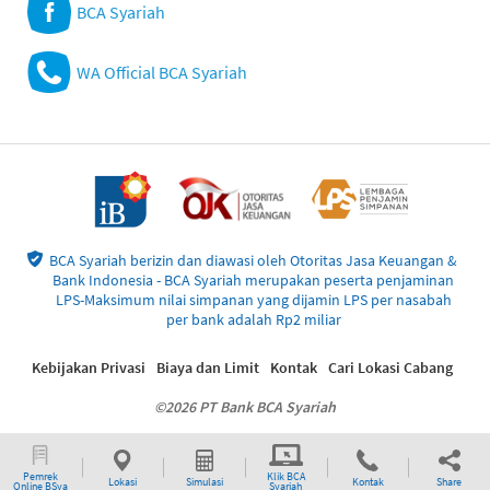
BCA Syariah
WA Official BCA Syariah
BCA Syariah berizin dan diawasi oleh Otoritas Jasa Keuangan &
Bank Indonesia - BCA Syariah merupakan peserta penjaminan
LPS-Maksimum nilai simpanan yang dijamin LPS per nasabah
per bank adalah Rp2 miliar
Kebijakan Privasi
Biaya dan Limit
Kontak
Cari Lokasi Cabang
©2026 PT Bank BCA Syariah
Pemrek
Klik BCA
Lokasi
Simulasi
Kontak
Share
Online BSya
Syariah