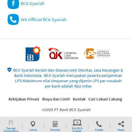
BCA Syariah
WA Official BCA Syariah
BCA Syariah berizin dan diawasi oleh Otoritas Jasa Keuangan &
Bank Indonesia - BCA Syariah merupakan peserta penjaminan
LPS-Maksimum nilai simpanan yang dijamin LPS per nasabah
per bank adalah Rp2 miliar
Kebijakan Privasi
Biaya dan Limit
Kontak
Cari Lokasi Cabang
©2026 PT Bank BCA Syariah
Pemrek
Klik BCA
Lokasi
Simulasi
Kontak
Share
Online BSya
Syariah