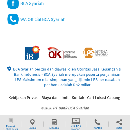
BCA Syariah
WA Official BCA Syariah
BCA Syariah berizin dan diawasi oleh Otoritas Jasa Keuangan &
Bank Indonesia - BCA Syariah merupakan peserta penjaminan
LPS-Maksimum nilai simpanan yang dijamin LPS per nasabah
per bank adalah Rp2 miliar
Kebijakan Privasi
Biaya dan Limit
Kontak
Cari Lokasi Cabang
©2026 PT Bank BCA Syariah
Pemrek
Klik BCA
Lokasi
Simulasi
Kontak
Share
Online BSya
Syariah