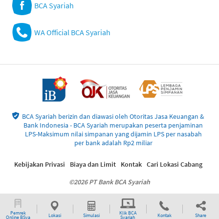
BCA Syariah
WA Official BCA Syariah
BCA Syariah berizin dan diawasi oleh Otoritas Jasa Keuangan &
Bank Indonesia - BCA Syariah merupakan peserta penjaminan
LPS-Maksimum nilai simpanan yang dijamin LPS per nasabah
per bank adalah Rp2 miliar
Kebijakan Privasi
Biaya dan Limit
Kontak
Cari Lokasi Cabang
©2026 PT Bank BCA Syariah
Pemrek
Klik BCA
Lokasi
Simulasi
Kontak
Share
Online BSya
Syariah