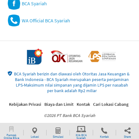
BCA Syariah
WA Official BCA Syariah
BCA Syariah berizin dan diawasi oleh Otoritas Jasa Keuangan &
Bank Indonesia - BCA Syariah merupakan peserta penjaminan
LPS-Maksimum nilai simpanan yang dijamin LPS per nasabah
per bank adalah Rp2 miliar
Kebijakan Privasi
Biaya dan Limit
Kontak
Cari Lokasi Cabang
©2026 PT Bank BCA Syariah
Pemrek
Klik BCA
Lokasi
Simulasi
Kontak
Share
Online BSya
Syariah