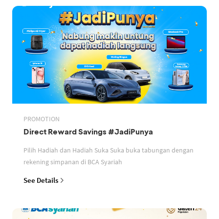
PROMOTION
Direct Reward Savings #JadiPunya
Pilih Hadiah dan Hadiah Suka Suka buka tabungan dengan
rekening simpanan di BCA Syariah
See Details