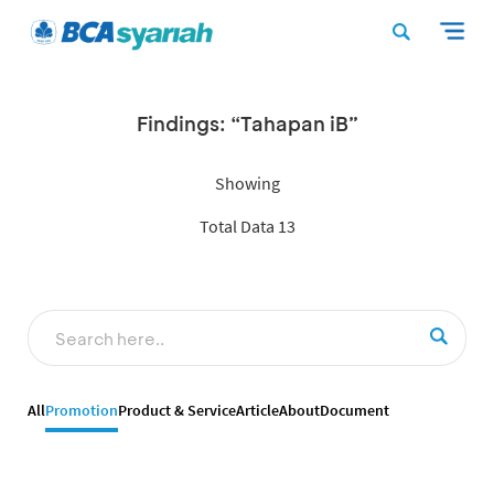
Findings: “Tahapan iB”
Showing
Total Data 13
All
Promotion
Product & Service
Article
About
Document