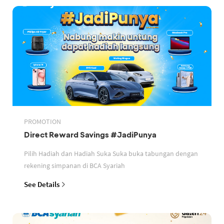
PROMOTION
Direct Reward Savings #JadiPunya
Pilih Hadiah dan Hadiah Suka Suka buka tabungan dengan
rekening simpanan di BCA Syariah
See Details