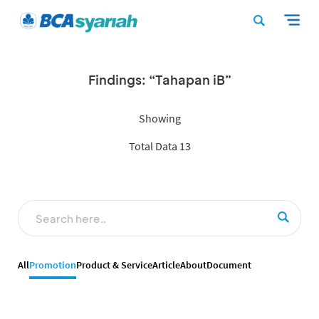
Findings: “Tahapan iB”
Showing
Total Data 13
All
Promotion
Product & Service
Article
About
Document