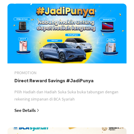
PROMOTION
Direct Reward Savings #JadiPunya
Pilih Hadiah dan Hadiah Suka Suka buka tabungan dengan
rekening simpanan di BCA Syariah
See Details