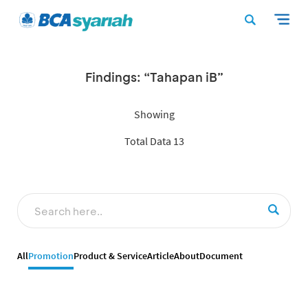
Findings: “Tahapan iB”
Showing
Total Data 13
All
Promotion
Product & Service
Article
About
Document