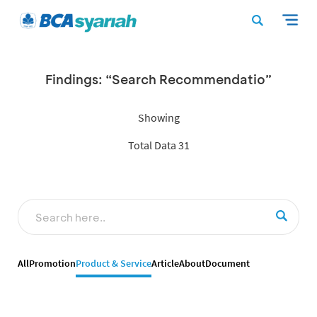
Findings: “Search Recommendatio”
Showing
Total Data 31
All
Promotion
Product & Service
Article
About
Document