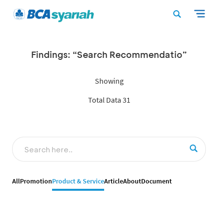
Findings: “Search Recommendatio”
Showing
Total Data 31
All
Promotion
Product & Service
Article
About
Document