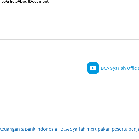
ice
Article
About
Document
BCA Syariah Offici
sa Keuangan & Bank Indonesia - BCA Syariah merupakan peserta pe