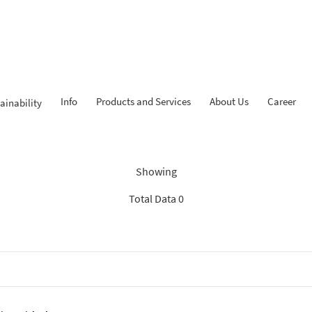
Info
Products and Services
About Us
Career
ainability
dings: “Search Recommenda
Showing
Total Data 0