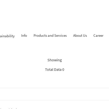
Info
Products and Services
About Us
Career
ainability
dings: “Search Recommenda
Showing
Total Data 0