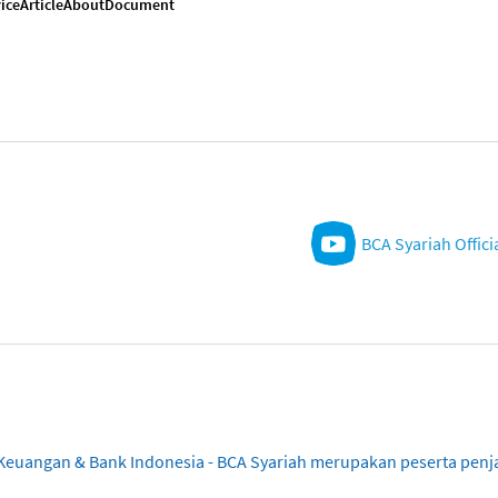
ice
Article
About
Document
BCA Syariah Offici
sa Keuangan & Bank Indonesia - BCA Syariah merupakan peserta pe