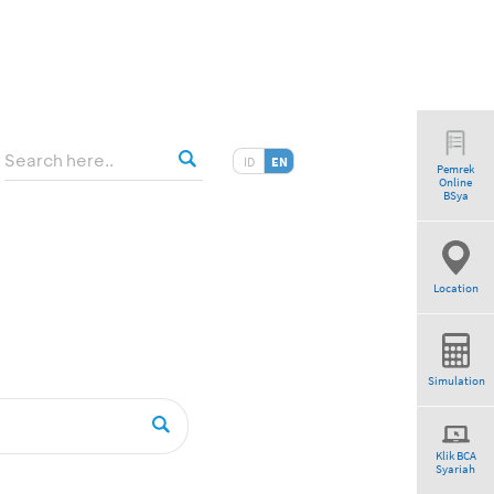
ID
EN
Pemrek
Online
tio”
BSya
Location
Simulation
Klik BCA
Syariah