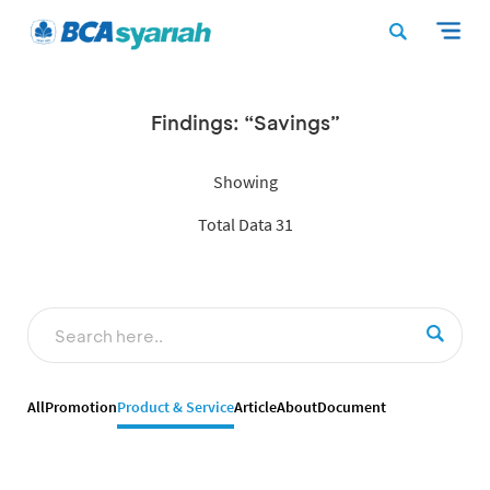
Findings: “Savings”
Showing
Total Data 31
All
Promotion
Product & Service
Article
About
Document