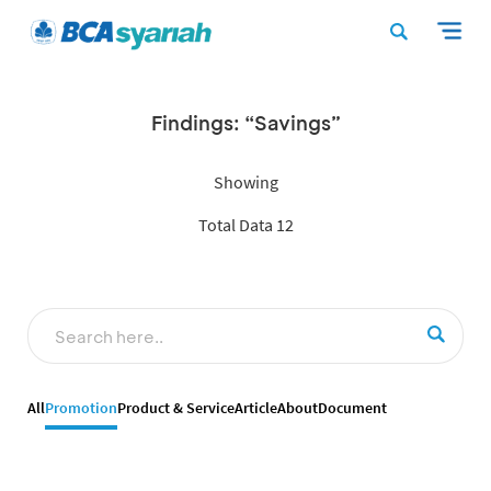
Findings: “Savings”
Showing
Total Data 12
All
Promotion
Product & Service
Article
About
Document