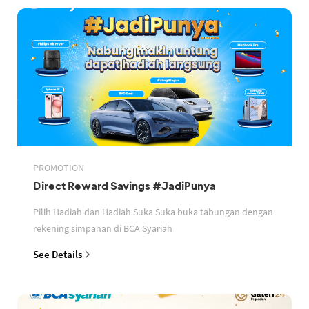
PROMOTION
Direct Reward Savings #JadiPunya
Pilih Hadiah dan Hadiah Suka Suka buka tabungan dengan
rekening simpanan di BCA Syariah
See Details