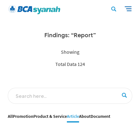
Findings: “Report”
Showing
Total Data 124
All
Promotion
Product & Service
Article
About
Document