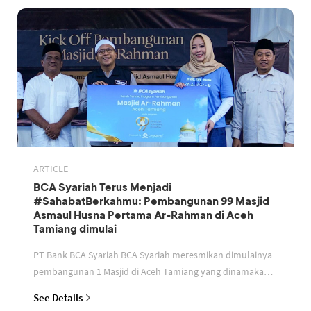
ARTICLE
BCA Syariah Terus Menjadi
#SahabatBerkahmu: Pembangunan 99 Masjid
Asmaul Husna Pertama Ar-Rahman di Aceh
Tamiang dimulai
PT Bank BCA Syariah BCA Syariah meresmikan dimulainya
pembangunan 1 Masjid di Aceh Tamiang yang dinamakan
Masjid Ar Rahman Nama masjid sesuai dengan tema pro
See Details