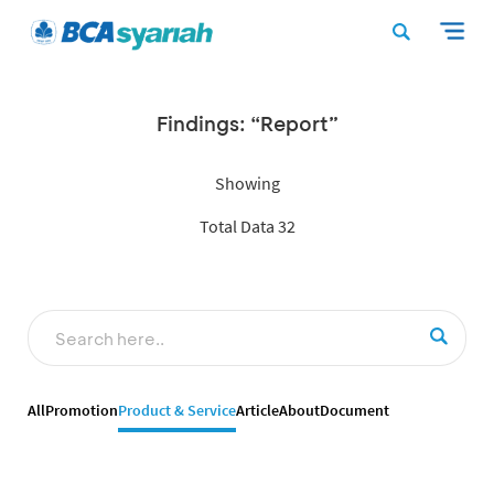
Findings: “Report”
Showing
Total Data 32
All
Promotion
Product & Service
Article
About
Document