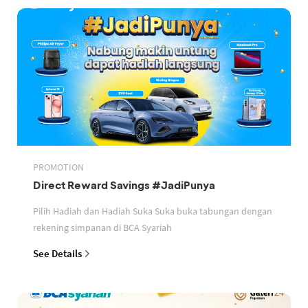
PROMOTION
Direct Reward Savings #JadiPunya
Pilih Hadiah dan Hadiah Suka Suka buka tabungan dengan
rekening simpanan di BCA Syariah
See Details