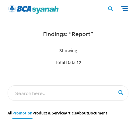
Findings: “Report”
Showing
Total Data 12
All
Promotion
Product & Service
Article
About
Document