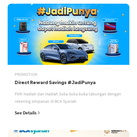
PROMOTION
Direct Reward Savings #JadiPunya
Pilih Hadiah dan Hadiah Suka Suka buka tabungan dengan
rekening simpanan di BCA Syariah
See Details