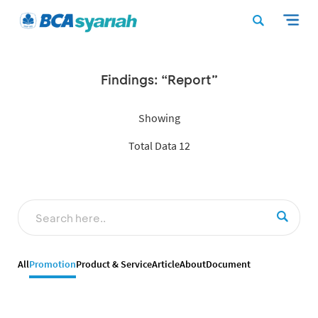
Findings: “Report”
Showing
Total Data 12
All
Promotion
Product & Service
Article
About
Document