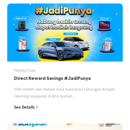
PROMOTION
Direct Reward Savings #JadiPunya
Pilih Hadiah dan Hadiah Suka Suka buka tabungan dengan
rekening simpanan di BCA Syariah
See Details