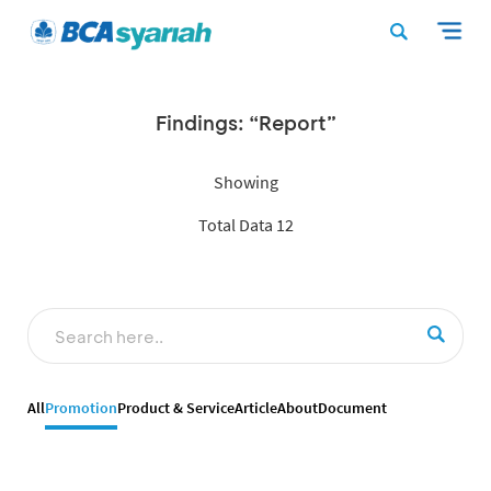
Findings: “Report”
Showing
Total Data 12
All
Promotion
Product & Service
Article
About
Document