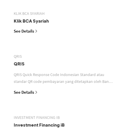
KLIK BCA SYARIAH
Klik BCA Syariah
See Details
QRIS
QRIS
QRIS Quick Response Code Indonesian Standard atau
standar QR code pembayaran yang ditetapkan oleh Bank
Indonesia untuk digunakan dalam memfasilitasi transaksi
See Details
INVESTMENT FINANCING IB
Investment Financing iB