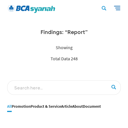
Findings: “Report”
Showing
Total Data 248
All
Promotion
Product & Service
Article
About
Document