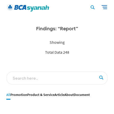
Findings: “Report”
Showing
Total Data 248
All
Promotion
Product & Service
Article
About
Document