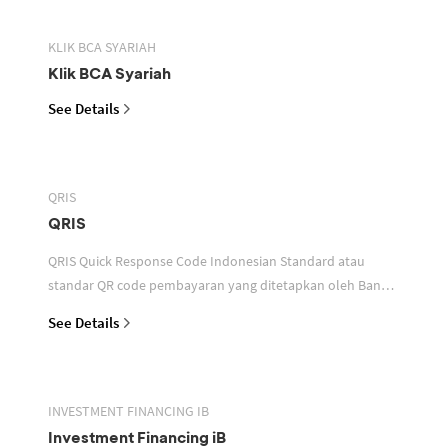
KLIK BCA SYARIAH
Klik BCA Syariah
See Details
QRIS
QRIS
QRIS Quick Response Code Indonesian Standard atau
standar QR code pembayaran yang ditetapkan oleh Bank
Indonesia untuk digunakan dalam memfasilitasi transaksi
See Details
INVESTMENT FINANCING IB
Investment Financing iB