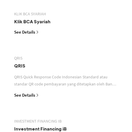
KLIK BCA SYARIAH
Klik BCA Syariah
See Details
QRIS
QRIS
QRIS Quick Response Code Indonesian Standard atau
standar QR code pembayaran yang ditetapkan oleh Bank
Indonesia untuk digunakan dalam memfasilitasi transaksi
See Details
INVESTMENT FINANCING IB
Investment Financing iB