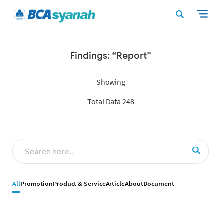
Findings: “Report”
Showing
Total Data 248
All
Promotion
Product & Service
Article
About
Document