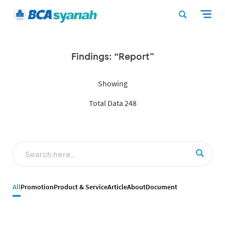
Findings: “Report”
Showing
Total Data 248
All
Promotion
Product & Service
Article
About
Document