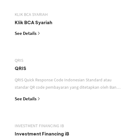
KLIK BCA SYARIAH
Klik BCA Syariah
See Details
QRIS
QRIS
QRIS Quick Response Code Indonesian Standard atau
standar QR code pembayaran yang ditetapkan oleh Bank
Indonesia untuk digunakan dalam memfasilitasi transaksi
See Details
INVESTMENT FINANCING IB
Investment Financing iB