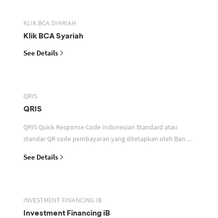
KLIK BCA SYARIAH
Klik BCA Syariah
See Details
QRIS
QRIS
QRIS Quick Response Code Indonesian Standard atau
standar QR code pembayaran yang ditetapkan oleh Bank
Indonesia untuk digunakan dalam memfasilitasi transaksi
See Details
INVESTMENT FINANCING IB
Investment Financing iB