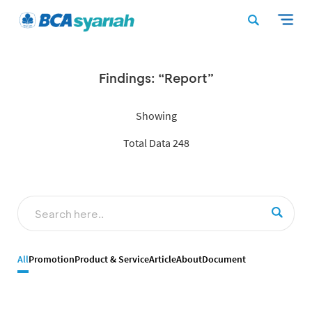
Findings: “Report”
Showing
Total Data 248
All
Promotion
Product & Service
Article
About
Document