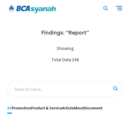
Findings: “Report”
Showing
Total Data 248
All
Promotion
Product & Service
Article
About
Document