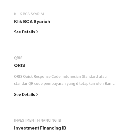
KLIK BCA SYARIAH
Klik BCA Syariah
See Details
QRIS
QRIS
QRIS Quick Response Code Indonesian Standard atau
standar QR code pembayaran yang ditetapkan oleh Bank
Indonesia untuk digunakan dalam memfasilitasi transaksi
See Details
INVESTMENT FINANCING IB
Investment Financing iB