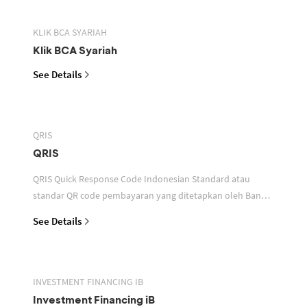
KLIK BCA SYARIAH
Klik BCA Syariah
See Details
QRIS
QRIS
QRIS Quick Response Code Indonesian Standard atau
standar QR code pembayaran yang ditetapkan oleh Bank
Indonesia untuk digunakan dalam memfasilitasi transaksi
See Details
INVESTMENT FINANCING IB
Investment Financing iB