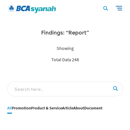
Findings: “Report”
Showing
Total Data 248
All
Promotion
Product & Service
Article
About
Document