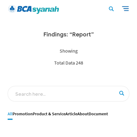
Findings: “Report”
Showing
Total Data 248
All
Promotion
Product & Service
Article
About
Document