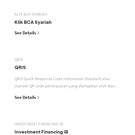
KLIK BCA SYARIAH
Klik BCA Syariah
See Details
QRIS
QRIS
QRIS Quick Response Code Indonesian Standard atau
standar QR code pembayaran yang ditetapkan oleh Bank
Indonesia untuk digunakan dalam memfasilitasi transaksi
See Details
INVESTMENT FINANCING IB
Investment Financing iB