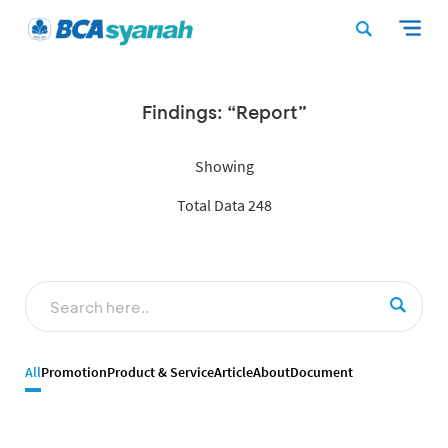
Findings: “Report”
Showing
Total Data 248
All
Promotion
Product & Service
Article
About
Document