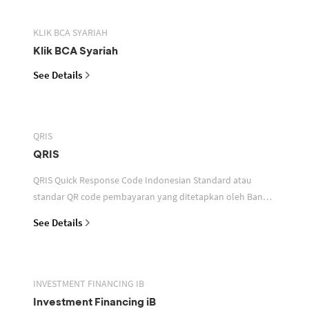
KLIK BCA SYARIAH
Klik BCA Syariah
See Details
QRIS
QRIS
QRIS Quick Response Code Indonesian Standard atau
standar QR code pembayaran yang ditetapkan oleh Bank
Indonesia untuk digunakan dalam memfasilitasi transaksi
See Details
INVESTMENT FINANCING IB
Investment Financing iB