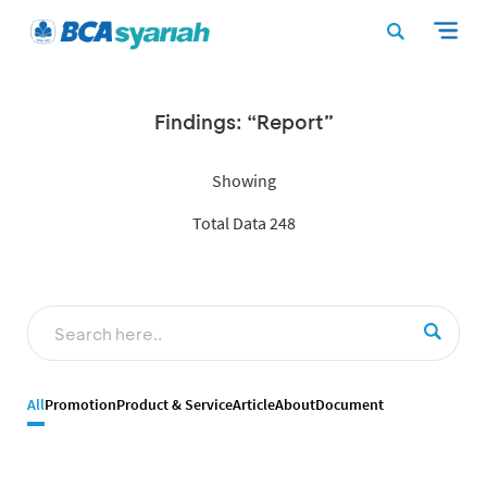
Findings: “Report”
Showing
Total Data 248
All
Promotion
Product & Service
Article
About
Document