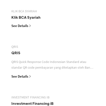
KLIK BCA SYARIAH
Klik BCA Syariah
See Details
QRIS
QRIS
QRIS Quick Response Code Indonesian Standard atau
standar QR code pembayaran yang ditetapkan oleh Bank
Indonesia untuk digunakan dalam memfasilitasi transaksi
See Details
INVESTMENT FINANCING IB
Investment Financing iB