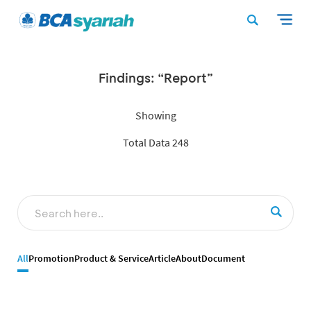
Findings: “Report”
Showing
Total Data 248
All
Promotion
Product & Service
Article
About
Document