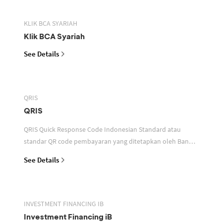
KLIK BCA SYARIAH
Klik BCA Syariah
See Details
QRIS
QRIS
QRIS Quick Response Code Indonesian Standard atau
standar QR code pembayaran yang ditetapkan oleh Bank
Indonesia untuk digunakan dalam memfasilitasi transaksi
See Details
INVESTMENT FINANCING IB
Investment Financing iB