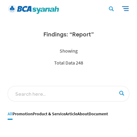
Findings: “Report”
Showing
Total Data 248
All
Promotion
Product & Service
Article
About
Document