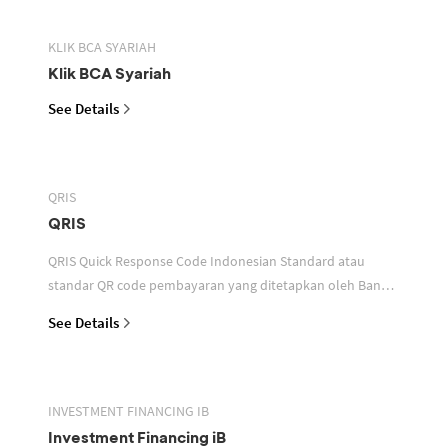
KLIK BCA SYARIAH
Klik BCA Syariah
See Details
QRIS
QRIS
QRIS Quick Response Code Indonesian Standard atau
standar QR code pembayaran yang ditetapkan oleh Bank
Indonesia untuk digunakan dalam memfasilitasi transaksi
See Details
INVESTMENT FINANCING IB
Investment Financing iB