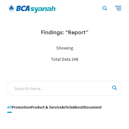
Findings: “Report”
Showing
Total Data 248
All
Promotion
Product & Service
Article
About
Document