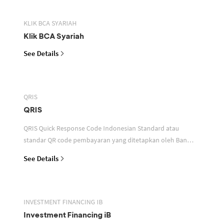
KLIK BCA SYARIAH
Klik BCA Syariah
See Details
QRIS
QRIS
QRIS Quick Response Code Indonesian Standard atau
standar QR code pembayaran yang ditetapkan oleh Bank
Indonesia untuk digunakan dalam memfasilitasi transaksi
See Details
INVESTMENT FINANCING IB
Investment Financing iB