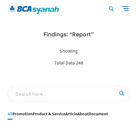
Findings: “Report”
Showing
Total Data 248
All
Promotion
Product & Service
Article
About
Document