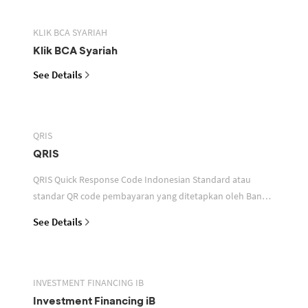
KLIK BCA SYARIAH
Klik BCA Syariah
See Details
QRIS
QRIS
QRIS Quick Response Code Indonesian Standard atau
standar QR code pembayaran yang ditetapkan oleh Bank
Indonesia untuk digunakan dalam memfasilitasi transaksi
See Details
INVESTMENT FINANCING IB
Investment Financing iB