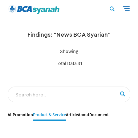
Findings: “News BCA Syariah”
Showing
Total Data 31
All
Promotion
Product & Service
Article
About
Document