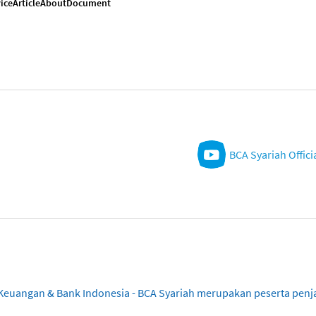
ice
Article
About
Document
BCA Syariah Offici
sa Keuangan & Bank Indonesia - BCA Syariah merupakan peserta pe