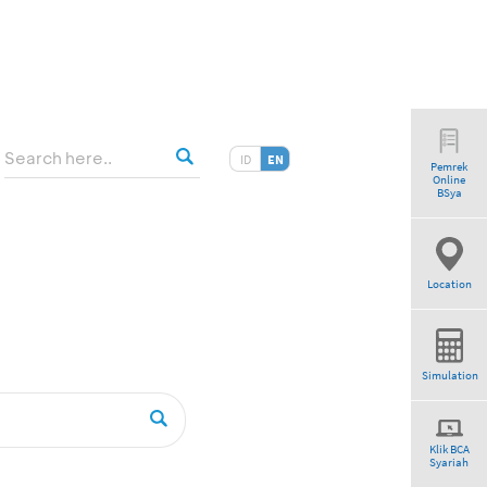
ID
EN
Pemrek
Online
”
BSya
Location
Simulation
Klik BCA
Syariah