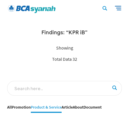
Findings: “KPR iB”
Showing
Total Data 32
All
Promotion
Product & Service
Article
About
Document