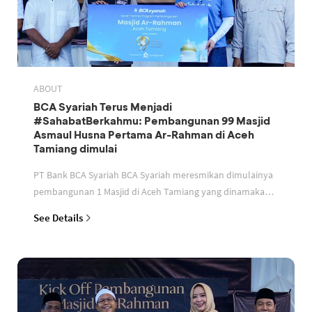
ABOUT
BCA Syariah Terus Menjadi
#SahabatBerkahmu: Pembangunan 99 Masjid
Asmaul Husna Pertama Ar-Rahman di Aceh
Tamiang dimulai
PT Bank BCA Syariah BCA Syariah meresmikan dimulainya
pembangunan 1 Masjid di Aceh Tamiang yang dinamakan
Masjid Ar Rahman Nama masjid sesuai dengan tema pro
See Details