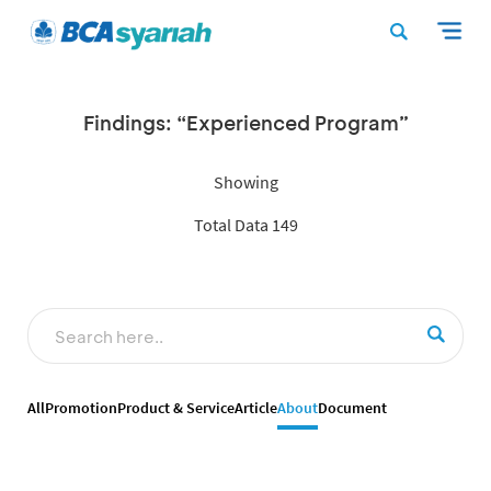
Findings: “Experienced Program”
Showing
Total Data 149
All
Promotion
Product & Service
Article
About
Document