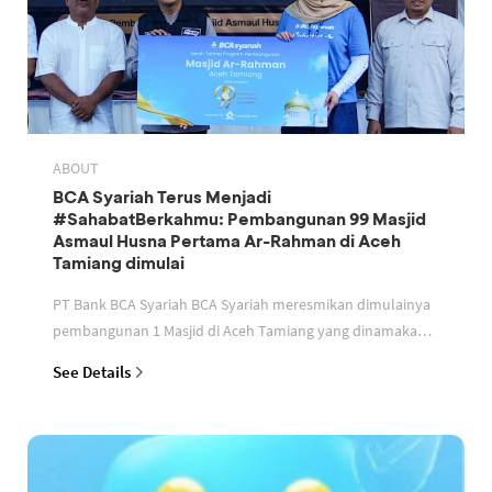
ABOUT
BCA Syariah Terus Menjadi
#SahabatBerkahmu: Pembangunan 99 Masjid
Asmaul Husna Pertama Ar-Rahman di Aceh
Tamiang dimulai
PT Bank BCA Syariah BCA Syariah meresmikan dimulainya
pembangunan 1 Masjid di Aceh Tamiang yang dinamakan
Masjid Ar Rahman Nama masjid sesuai dengan tema pro
See Details